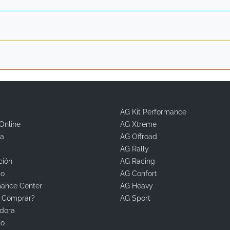
AG Kit Performance
Online
AG Xtreme
a
AG Offroad
AG Rally
ción
AG Racing
go
AG Confort
mance Center
AG Heavy
 Comprar?
AG Sport
dora
to