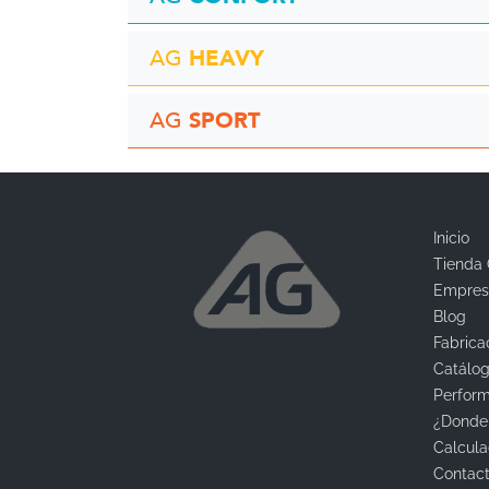
HEAVY
AG
SPORT
AG
Inicio
Tienda 
Empres
Blog
Fabrica
Catálo
Perfor
¿Donde
Calcula
Contac