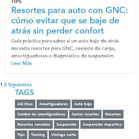
TIPS
Resortes para auto con GNC:
cómo evitar que se baje de
atrás sin perder confort
Guía práctica para saber si un auto bajo de atrás
necesita resortes para GNC, revisión de carga,
amortiguadores o diagnóstico de suspensión.
Leer Más
1
2
Siguientes
TAGS
AG Shox
Amortiguadores
Auto bajo
Cambio de amortiguadores
Cortar resortes
Resortes
Resortes vencidos
Suspensión
Suspensión deportiva
Tips
Tunning
Vástago corto