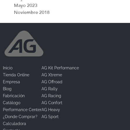
Mayo 2023
Noviembre 2018
Inicio
AG Kit Performance
Tienda Online
AG Xtreme
Empresa
AG Offroad
Blog
AG Rally
Fabricación
AG Racing
Catálogo
AG Confort
Performance Center
AG Heavy
¿Donde Comprar?
AG Sport
Calculadora